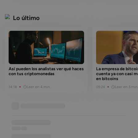
Lo último
Así pueden los analistas ver qué haces
La empresa de bitco
con tus criptomonedas
cuenta ya con casi m
en bitcoins
Leer en 4 min.
Leer en 3 min
14:18
09:24
Base de conocimiento
••••••••••••••••••
••••••
••••
••••••••••••••••••