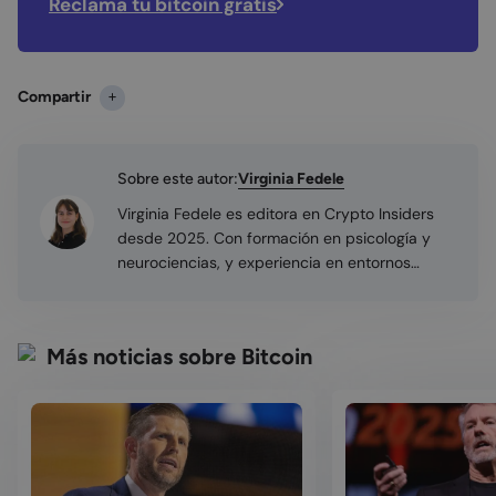
Reclama tu bitcoin gratis
Compartir
Virginia Fedele
Sobre este autor:
Virginia Fedele es editora en Crypto Insiders
desde 2025. Con formación en psicología y
neurociencias, y experiencia en entornos
tecnológicos e internacionales, aporta un
enfoque analítico al trabajo editorial. Su interés
por el ecosistema cripto ha crecido
Más noticias sobre Bitcoin
progresivamente, lo que orienta su trabajo a la
edición y divulgación clara y rigurosa de
contenidos sobre criptomonedas y tecnología
blockchain. Con un máster en neurociencias,
Virginia aporta un enfoque analítico y
estructurado al estudio de la tecnología