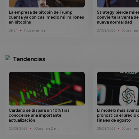
blockchain y los mercados digitales.
Actualmente, combina esta perspectiva con su
La empresa de bitcoin de Trump
Strategy pierde miles
experiencia multicultural para traducir la
cuenta ya con casi medio mil millones
convierte la venta de 
en bitcoins
nueva normalidad
innovación tecnológica en información
accesible y útil para lectores de todos los
Leer en 3 min.
Leer en 
09:24
07/08/2026
niveles.
Tendencias
Cardano se dispara un 10% tras
El modelo más avanz
conocerse una importante
pronostica el precio 
actualización
finales de agosto
Leer en 2 min.
Leer en 
02/08/2026
05/08/2026