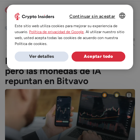
Continuar sin aceptar
DUTCH
Este sitio web utiliza cookies para mejorar su experiencia de
Noticias
Noticias de Bitvavo
usuario.
Política de privacidad de Google
. Al utilizar nuestro sitio
ES
web, usted acepta todas las cookies de acuerdo con nuestra
24/03/2026 16:18
Virginia Fedele
Política de cookies.
leer en 3 min.
DE
Ver detalles
Aceptar todo
El mercado cripto tambalea,
FR
pero las monedas de IA
repuntan en Bitvavo