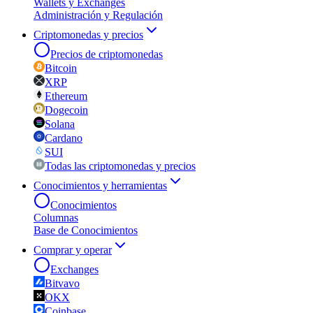
Wallets y Exchanges
Administración y Regulación
Criptomonedas y precios
Precios de criptomonedas
Bitcoin
XRP
Ethereum
Dogecoin
Solana
Cardano
SUI
Todas las criptomonedas y precios
Conocimientos y herramientas
Conocimientos
Columnas
Base de Conocimientos
Comprar y operar
Exchanges
Bitvavo
OKX
Coinbase