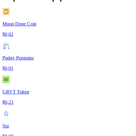
Moon Doge Coin
$0,02
Pudgy Penguins
$0,01
GRVT Token
$0,23
Sui