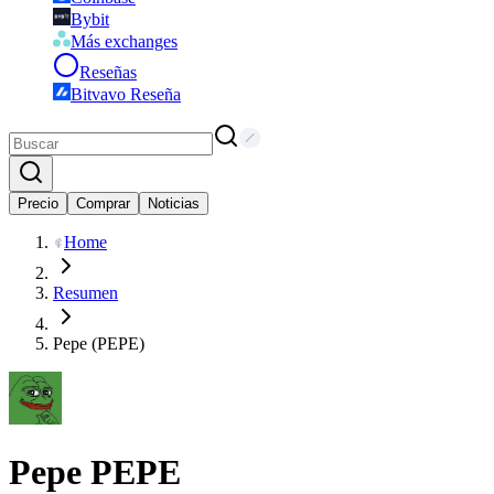
Bybit
Más exchanges
Reseñas
Bitvavo Reseña
Precio
Comprar
Noticias
Home
Resumen
Pepe (PEPE)
Pepe
PEPE