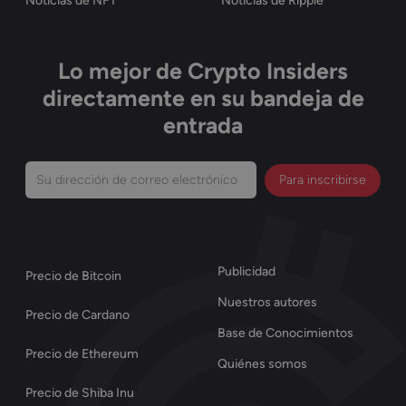
Noticias de NFT
Noticias de Ripple
Lo mejor de Crypto Insiders
directamente en su bandeja de
entrada
Su
dirección
de
correo
Publicidad
Precio de Bitcoin
electrónico
Nuestros autores
(Obligatorio)
Precio de Cardano
Base de Conocimientos
Precio de Ethereum
Quiénes somos
Precio de Shiba Inu