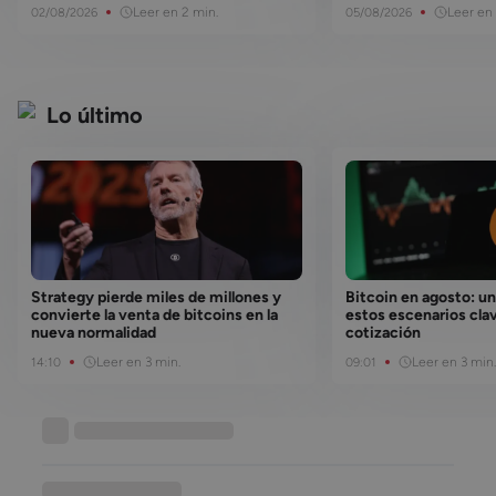
Leer en 2 min.
Leer en 
02/08/2026
05/08/2026
Lo último
Strategy pierde miles de millones y
Bitcoin en agosto: un
convierte la venta de bitcoins en la
estos escenarios clav
nueva normalidad
cotización
Leer en 3 min.
Leer en 3 min.
14:10
09:01
Base de conocimiento
••••••••••••••••••