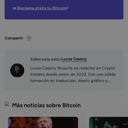
👀 Reclama gratis tu Bitcoin
Compartir
Lucas Caseny
Sobre este autor:
Lucas Caseny Ricaurte es redactor en Crypto
Insiders desde enero de 2023. Con una sólida
formación en traducción, diseño gráfico y
enseñanza de idiomas, ha encontrado en la
redacción de artículos una plataforma ideal
para transmitir sus ideas. Estudia Economía en
Más noticias sobre Bitcoin
la Universidad Autónoma de Madrid, lo que ha
potenciado su comprensión del sector
financiero y las criptomonedas.