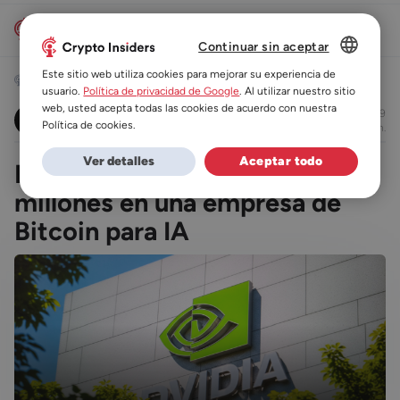
Continuar sin aceptar
DUTCH
Este sitio web utiliza cookies para mejorar su experiencia de
Noticias
Minerίa
usuario.
Política de privacidad de Google
. Al utilizar nuestro sitio
ES
web, usted acepta todas las cookies de acuerdo con nuestra
11/05/2026 11:09
Lucas Caseny
Política de cookies.
leer en 2 min.
DE
Ver detalles
Aceptar todo
Nvidia inyecta casi €3.000
FR
millones en una empresa de
Bitcoin para IA