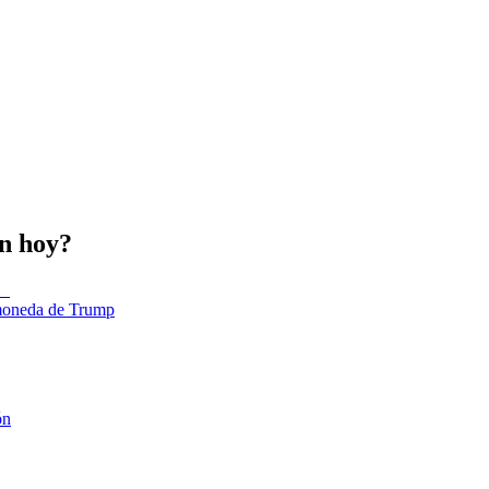
in hoy?
tomoneda de Trump
ón