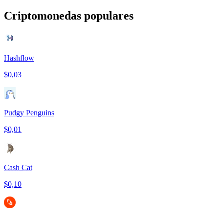
Criptomonedas populares
Hashflow
$0,03
Pudgy Penguins
$0,01
Cash Cat
$0,10