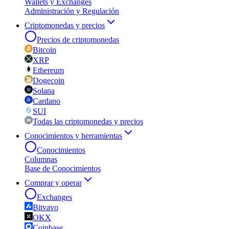
Wallets y Exchanges
Administración y Regulación
Criptomonedas y precios
Precios de criptomonedas
Bitcoin
XRP
Ethereum
Dogecoin
Solana
Cardano
SUI
Todas las criptomonedas y precios
Conocimientos y herramientas
Conocimientos
Columnas
Base de Conocimientos
Comprar y operar
Exchanges
Bitvavo
OKX
Coinbase