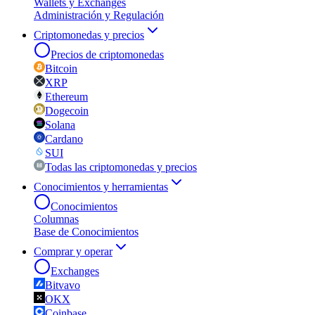
Wallets y Exchanges
Administración y Regulación
Criptomonedas y precios
Precios de criptomonedas
Bitcoin
XRP
Ethereum
Dogecoin
Solana
Cardano
SUI
Todas las criptomonedas y precios
Conocimientos y herramientas
Conocimientos
Columnas
Base de Conocimientos
Comprar y operar
Exchanges
Bitvavo
OKX
Coinbase