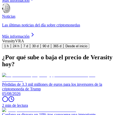
Más información
Noticias
Las últimas noticias del día sobre criptomonedas
Más información
Verasity
VRA
1 h
24 h
7 d
30 d
90 d
365 d
Desde el inicio
¿Por qué sube o baja el precio de Verasity
hoy?
Pérdidas de 3.3 mil millones de euros para los inversores de la
criptomoneda de Trump
05/08/2026
2 min de lectura
Cardano se dispara un 10% tras conocerse una importante