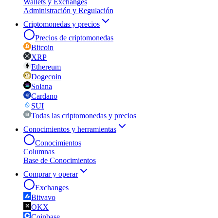
Wallets y Exchanges
Administración y Regulación
Criptomonedas y precios
Precios de criptomonedas
Bitcoin
XRP
Ethereum
Dogecoin
Solana
Cardano
SUI
Todas las criptomonedas y precios
Conocimientos y herramientas
Conocimientos
Columnas
Base de Conocimientos
Comprar y operar
Exchanges
Bitvavo
OKX
Coinbase