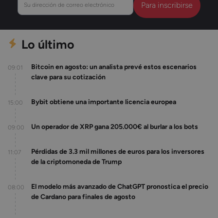
dirección
de
correo
electrónico
(Obligatorio)
Lo último
Bitcoin en agosto: un analista prevé estos escenarios
09:01
clave para su cotización
Bybit obtiene una importante licencia europea
15:00
Un operador de XRP gana 205.000€ al burlar a los bots
09:00
Pérdidas de 3.3 mil millones de euros para los inversores
11:07
de la criptomoneda de Trump
El modelo más avanzado de ChatGPT pronostica el precio
08:00
de Cardano para finales de agosto