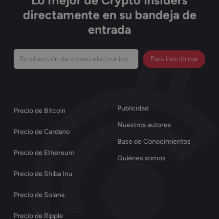
Lo mejor de Crypto Insiders
directamente en su bandeja de
entrada
Su
dirección
de
correo
Publicidad
Precio de Bitcoin
electrónico
Nuestros autores
(Obligatorio)
Precio de Cardano
Base de Conocimientos
Precio de Ethereum
Quiénes somos
Precio de Shiba Inu
Precio de Solana
Precio de Ripple