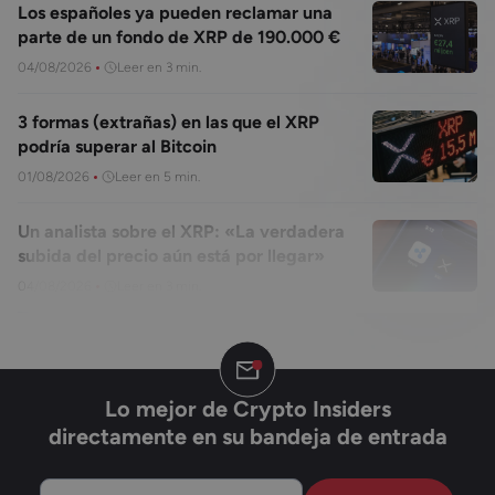
Los españoles ya pueden reclamar una
parte de un fondo de XRP de 190.000 €
04/08/2026
Leer en 3 min.
3 formas (extrañas) en las que el XRP
podría superar al Bitcoin
01/08/2026
Leer en 5 min.
Un analista sobre el XRP: «La verdadera
subida del precio aún está por llegar»
04/08/2026
Leer en 3 min.
Lo mejor de Crypto Insiders
directamente en su bandeja de entrada
Su