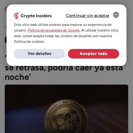
Continuar sin aceptar
DUTCH
Este sitio web utiliza cookies para mejorar su experiencia de
Noticias
usuario.
Política de privacidad de Google
. Al utilizar nuestro sitio
ES
web, usted acepta todas las cookies de acuerdo con nuestra
08/03/2023 18:00
Beau Nash
Política de cookies.
leer en 3 min.
DE
Ver detalles
Aceptar todo
‘Veredicto del juicio de XRP no
FR
se retrasa, podría caer ya esta
noche’