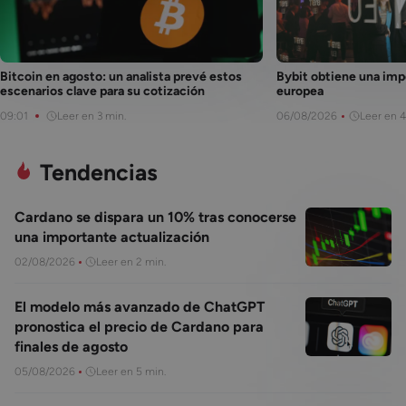
las criptomonedas, Beau se dedica a informar
y educar sobre este interesante sector cada
día.
Bitcoin en agosto: un analista prevé estos
Bybit obtiene una imp
escenarios clave para su cotización
europea
09:01
Leer en 3 min.
06/08/2026
Leer en 4
Tendencias
Cardano se dispara un 10% tras conocerse
una importante actualización
02/08/2026
Leer en 2 min.
El modelo más avanzado de ChatGPT
pronostica el precio de Cardano para
finales de agosto
05/08/2026
Leer en 5 min.