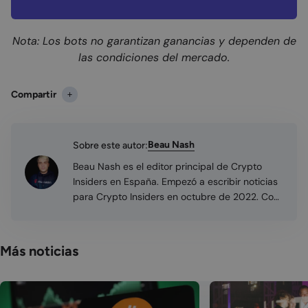
Nota: Los bots no garantizan ganancias y dependen de
las condiciones del mercado.
Compartir
Beau Nash
Sobre este autor:
Beau Nash es el editor principal de Crypto
Insiders en España. Empezó a escribir noticias
para Crypto Insiders en octubre de 2022. Con
experiencia en diversas áreas como la
inversión en bolsa y el chárter de yates de lujo,
Beau ha estado invirtiendo en criptomonedas
Más noticias
desde 2020. Al saber inglés y español
perfectamente, puede aprovechar sus
habilidades lingüísticas en su trabajo.
Fascinado por el potencial revolucionario de