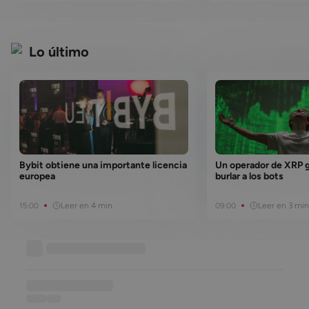
Lo último
Bybit obtiene una importante licencia
Un operador de XRP 
europea
burlar a los bots
Leer en 4 min.
Leer en 3 min
15:00
09:00
Base de conocimiento
••••••••••••••••••
••••••
••••