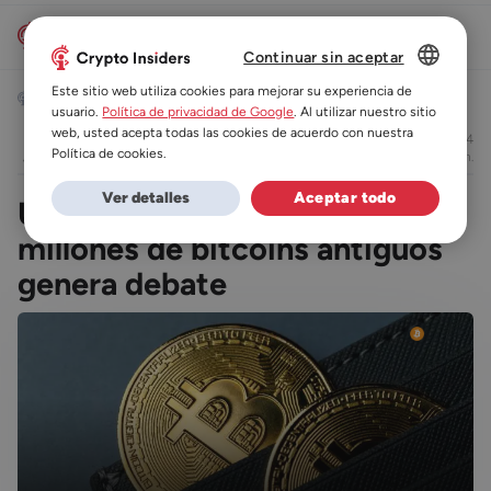
Continuar sin aceptar
DUTCH
Este sitio web utiliza cookies para mejorar su experiencia de
Noticias
Noticias de Bitcoin
usuario.
Política de privacidad de Google
. Al utilizar nuestro sitio
ES
web, usted acepta todas las cookies de acuerdo con nuestra
06/07/2026 20:44
Virginia Fedele
Política de cookies.
leer en 3 min.
DE
Ver detalles
Aceptar todo
Un plan para congelar 1,1
FR
millones de bitcoins antiguos
genera debate