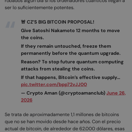
robados algún día si los ordenadores cuánticos llegan a
ser lo suficientemente potentes.
🚨 CZ’S BIG BITCOIN PROPOSAL!
Give Satoshi Nakamoto 12 months to move
the coins.
If they remain untouched, freeze them
permanently before the quantum upgrade.
Reason? To stop future quantum computing
attacks from stealing the coins.
If that happens, Bitcoin’s effective supply…
pic.twitter.com/bpp72vJJ00
— Crypto Aman (@cryptoamanclub)
June 26,
2026
Se trata de aproximadamente 1,1 millones de bitcoins
que no se han movido desde hace años. Con el precio
actual de bitcoin, de alrededor de 62.000 dólares, esas