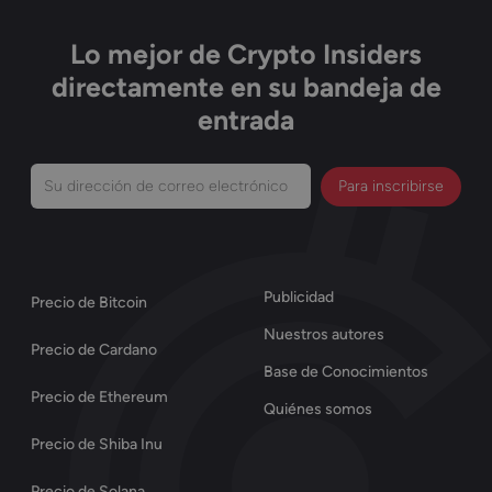
Lo mejor de Crypto Insiders
directamente en su bandeja de
entrada
Su
dirección
de
correo
Publicidad
Precio de Bitcoin
electrónico
Nuestros autores
(Obligatorio)
Precio de Cardano
Base de Conocimientos
Precio de Ethereum
Quiénes somos
Precio de Shiba Inu
Precio de Solana