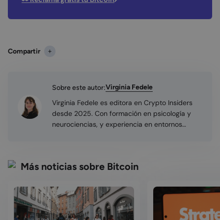
Compartir
Virginia Fedele
Sobre este autor:
Virginia Fedele es editora en Crypto Insiders
desde 2025. Con formación en psicología y
neurociencias, y experiencia en entornos
tecnológicos e internacionales, aporta un
enfoque analítico al trabajo editorial. Su interés
por el ecosistema cripto ha crecido
Más noticias sobre Bitcoin
progresivamente, lo que orienta su trabajo a la
edición y divulgación clara y rigurosa de
contenidos sobre criptomonedas y tecnología
blockchain. Con un máster en neurociencias,
Virginia aporta un enfoque analítico y