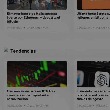
estructurado al estudio de la tecnología
blockchain y los mercados digitales.
Actualmente, combina esta perspectiva con su
El mayor banco de Italia apuesta
Última hora: Strateg
experiencia multicultural para traducir la
fuerte por Ethereum y descarta el
millones en bitcoins
bitcoin
innovación tecnológica en información
accesible y útil para lectores de todos los
Leer en 2 min.
Leer en 
04/08/2026
03/08/2026
niveles.
Tendencias
Cardano se dispara un 10% tras
El modelo más avanz
conocerse una importante
pronostica el precio 
actualización
finales de agosto
Leer en 2 min.
Leer en 
02/08/2026
05/08/2026