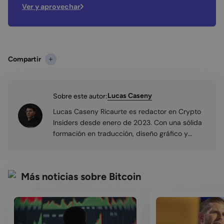
Ver y aprovechar
Compartir
Lucas Caseny
Sobre este autor:
Lucas Caseny Ricaurte es redactor en Crypto
Insiders desde enero de 2023. Con una sólida
formación en traducción, diseño gráfico y
enseñanza de idiomas, ha encontrado en la
redacción de artículos una plataforma ideal
para transmitir sus ideas. Estudia Economía en
Más noticias sobre Bitcoin
la Universidad Autónoma de Madrid, lo que ha
potenciado su comprensión del sector
financiero y las criptomonedas.