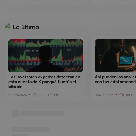
Lo último
Los inversores expertos detectan en
Así pueden los analis
esta cuenta de X por qué fluctúa el
con tus criptomoned
bitcoin
Leer en 2 min.
Leer en
09/08/2026
08/08/2026
Base de conocimiento
••••••••••••••••••
••••••
••••