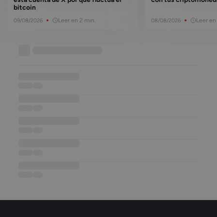
bitcoin
Leer en 2 min.
Leer en
09/08/2026
08/08/2026
Base de conocimiento
••••••••••••••••••
••••••
••••
••••••••••••••••••
••••••
••••
••••••••••••••••••
••••••
••••
••••••••••••••••••
••••••
••••
••••••••••••••••••
••••••
••••