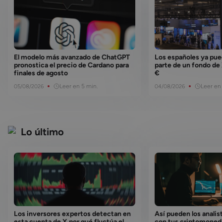
El modelo más avanzado de ChatGPT
Los españoles ya pue
pronostica el precio de Cardano para
parte de un fondo de
finales de agosto
€
Leer en 5 min.
Leer en 
05/08/2026
04/08/2026
Lo último
Los inversores expertos detectan en
Así pueden los analis
esta cuenta de X por qué fluctúa el
con tus criptomoned