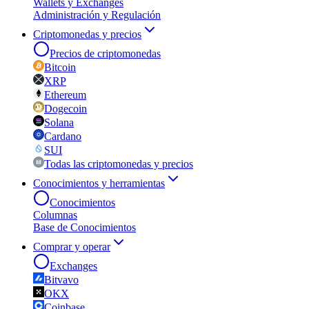
Wallets y Exchanges
Administración y Regulación
Criptomonedas y precios
Precios de criptomonedas
Bitcoin
XRP
Ethereum
Dogecoin
Solana
Cardano
SUI
Todas las criptomonedas y precios
Conocimientos y herramientas
Conocimientos
Columnas
Base de Conocimientos
Comprar y operar
Exchanges
Bitvavo
OKX
Coinbase