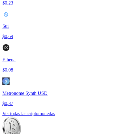
$0,23
Sui
$0,69
Ethena
$0,08
Metronome Synth USD
$0,87
Ver todas las criptomonedas