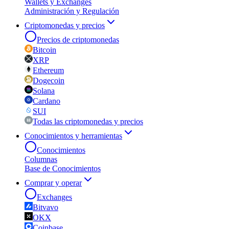
Wallets y Exchanges
Administración y Regulación
Criptomonedas y precios
Precios de criptomonedas
Bitcoin
XRP
Ethereum
Dogecoin
Solana
Cardano
SUI
Todas las criptomonedas y precios
Conocimientos y herramientas
Conocimientos
Columnas
Base de Conocimientos
Comprar y operar
Exchanges
Bitvavo
OKX
Coinbase