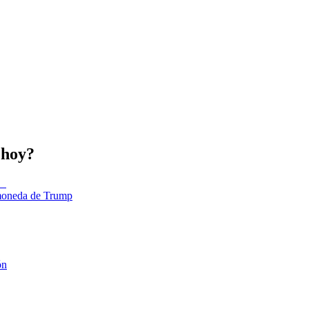
 hoy?
tomoneda de Trump
ón