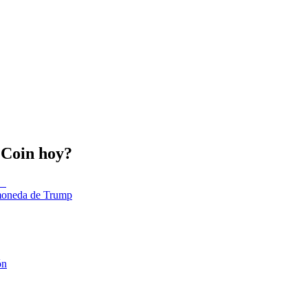
e Coin hoy?
tomoneda de Trump
ón