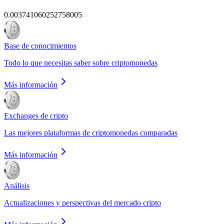
0.003741060252758005
Base de conocimientos
Todo lo que necesitas saber sobre criptomonedas
Más información
Exchanges de cripto
Las mejores plataformas de criptomonedas comparadas
Más información
Análisis
Actualizaciones y perspectivas del mercado cripto