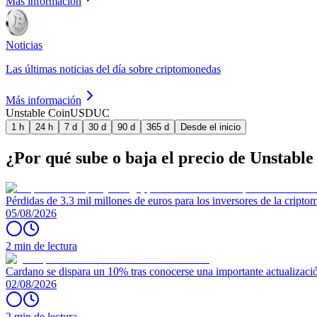
Más información
Noticias
Las últimas noticias del día sobre criptomonedas
Más información
Unstable Coin
USDUC
1 h
24 h
7 d
30 d
90 d
365 d
Desde el inicio
¿Por qué sube o baja el precio de Unstabl
Pérdidas de 3.3 mil millones de euros para los inversores de la crip
05/08/2026
2 min de lectura
Cardano se dispara un 10% tras conocerse una importante actualizaci
02/08/2026
2 min de lectura