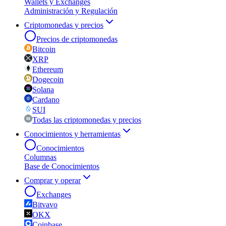
Wallets y Exchanges
Administración y Regulación
Criptomonedas y precios
Precios de criptomonedas
Bitcoin
XRP
Ethereum
Dogecoin
Solana
Cardano
SUI
Todas las criptomonedas y precios
Conocimientos y herramientas
Conocimientos
Columnas
Base de Conocimientos
Comprar y operar
Exchanges
Bitvavo
OKX
Coinbase