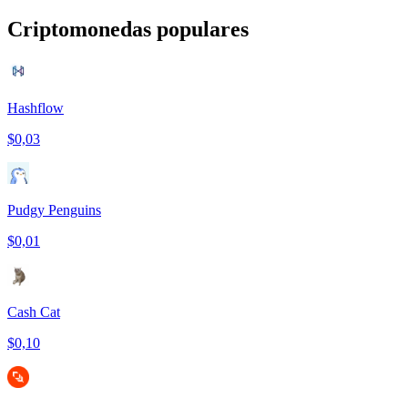
Criptomonedas populares
Hashflow
$0,03
Pudgy Penguins
$0,01
Cash Cat
$0,10