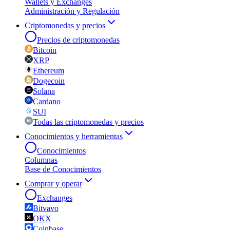
Wallets y Exchanges
Administración y Regulación
Criptomonedas y precios
Precios de criptomonedas
Bitcoin
XRP
Ethereum
Dogecoin
Solana
Cardano
SUI
Todas las criptomonedas y precios
Conocimientos y herramientas
Conocimientos
Columnas
Base de Conocimientos
Comprar y operar
Exchanges
Bitvavo
OKX
Coinbase