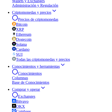
Wallets y Exchanges
Administración y Regulación
Criptomonedas y precios
Precios de criptomonedas
Bitcoin
XRP
Ethereum
Dogecoin
Solana
Cardano
SUI
Todas las criptomonedas y precios
Conocimientos y herramientas
Conocimientos
Columnas
Base de Conocimientos
Comprar y operar
Exchanges
Bitvavo
OKX
Coinbase