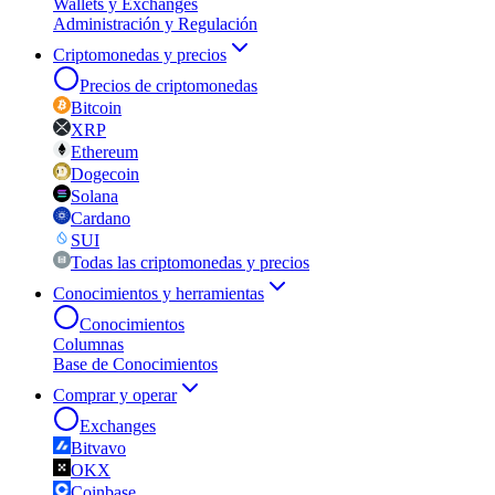
Wallets y Exchanges
Administración y Regulación
Criptomonedas y precios
Precios de criptomonedas
Bitcoin
XRP
Ethereum
Dogecoin
Solana
Cardano
SUI
Todas las criptomonedas y precios
Conocimientos y herramientas
Conocimientos
Columnas
Base de Conocimientos
Comprar y operar
Exchanges
Bitvavo
OKX
Coinbase