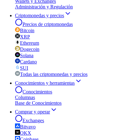
Wallets y Exchanges
Administración y Regulación
Criptomonedas y precios
Precios de criptomonedas
Bitcoin
XRP
Ethereum
Dogecoin
Solana
Cardano
SUI
Todas las criptomonedas y precios
Conocimientos y herramientas
Conocimientos
Columnas
Base de Conocimientos
Comprar y operar
Exchanges
Bitvavo
OKX
Coinbase