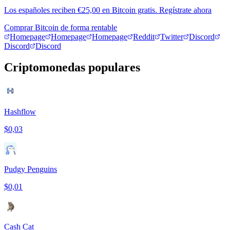
Los españoles reciben €25,00 en Bitcoin gratis. Regístrate ahora
Comprar Bitcoin de forma rentable
Homepage
Homepage
Homepage
Reddit
Twitter
Discord
Discord
Discord
Criptomonedas populares
Hashflow
$0,03
Pudgy Penguins
$0,01
Cash Cat