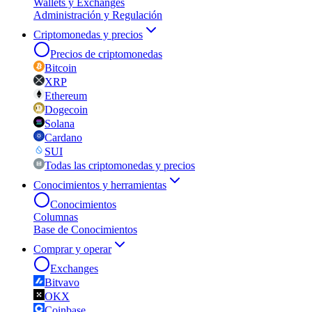
Wallets y Exchanges
Administración y Regulación
Criptomonedas y precios
Precios de criptomonedas
Bitcoin
XRP
Ethereum
Dogecoin
Solana
Cardano
SUI
Todas las criptomonedas y precios
Conocimientos y herramientas
Conocimientos
Columnas
Base de Conocimientos
Comprar y operar
Exchanges
Bitvavo
OKX
Coinbase