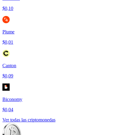
$0,10
Plume
$0,01
Canton
$0,09
Biconomy
$0,04
Ver todas las criptomonedas