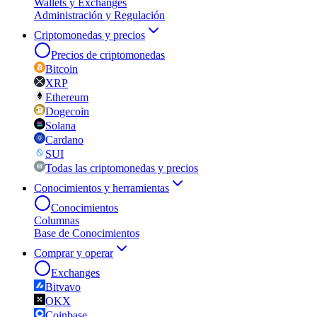
Wallets y Exchanges
Administración y Regulación
Criptomonedas y precios
Precios de criptomonedas
Bitcoin
XRP
Ethereum
Dogecoin
Solana
Cardano
SUI
Todas las criptomonedas y precios
Conocimientos y herramientas
Conocimientos
Columnas
Base de Conocimientos
Comprar y operar
Exchanges
Bitvavo
OKX
Coinbase