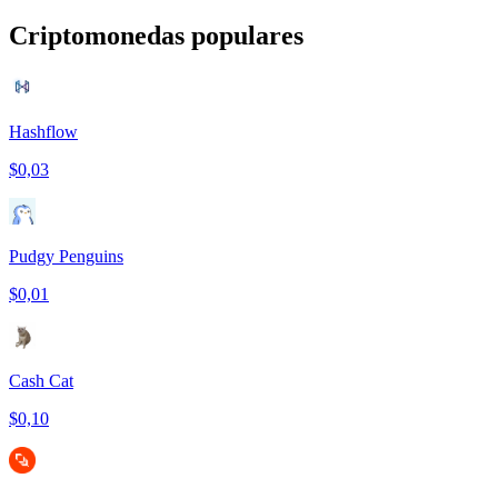
Criptomonedas populares
Hashflow
$0,03
Pudgy Penguins
$0,01
Cash Cat
$0,10