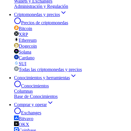
Wallets y Exchanges
Administración y Regulación
Criptomonedas y precios
Precios de criptomonedas
Bitcoin
XRP
Ethereum
Dogecoin
Solana
Cardano
SUI
Todas las criptomonedas y precios
Conocimientos y herramientas
Conocimientos
Columnas
Base de Conocimientos
Comprar y operar
Exchanges
Bitvavo
OKX
Coinbase