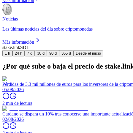
Más información
Noticias
Las últimas noticias del día sobre criptomonedas
Más información
stake.link
SDL
1 h
24 h
7 d
30 d
90 d
365 d
Desde el inicio
¿Por qué sube o baja el precio de stake.lin
Pérdidas de 3.3 mil millones de euros para los inversores de la crip
05/08/2026
2 min de lectura
Cardano se dispara un 10% tras conocerse una importante actualizaci
02/08/2026
2 min de lectura