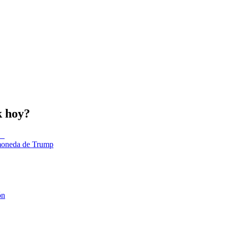
k hoy?
tomoneda de Trump
ón