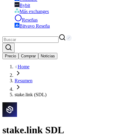
Bybit
Más exchanges
Reseñas
Bitvavo Reseña
Precio
Comprar
Noticias
Home
Resumen
stake.link (SDL)
stake.link
SDL