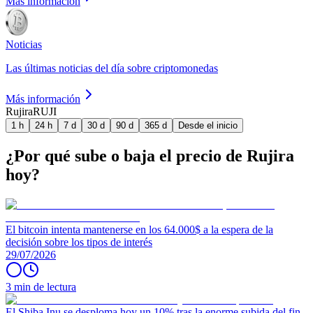
Más información
Noticias
Las últimas noticias del día sobre criptomonedas
Más información
Rujira
RUJI
1 h
24 h
7 d
30 d
90 d
365 d
Desde el inicio
¿Por qué sube o baja el precio de Rujira
hoy?
El bitcoin intenta mantenerse en los 64.000$ a la espera de la
decisión sobre los tipos de interés
29/07/2026
3 min de lectura
El Shiba Inu se desploma hoy un 10% tras la enorme subida del fin