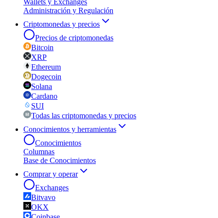
Wallets y Exchanges
Administración y Regulación
Criptomonedas y precios
Precios de criptomonedas
Bitcoin
XRP
Ethereum
Dogecoin
Solana
Cardano
SUI
Todas las criptomonedas y precios
Conocimientos y herramientas
Conocimientos
Columnas
Base de Conocimientos
Comprar y operar
Exchanges
Bitvavo
OKX
Coinbase