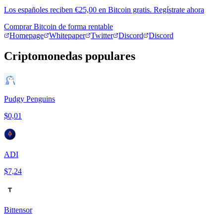
Los españoles reciben €25,00 en Bitcoin gratis. Regístrate ahora
Comprar Bitcoin de forma rentable
Homepage
Whitepaper
Twitter
Discord
Discord
Criptomonedas populares
Pudgy Penguins
$0,01
ADI
$7,24
Bittensor