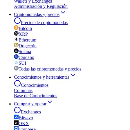
Wallets y Exchanges
Administración y Regulación
Criptomonedas y precios
Precios de criptomonedas
Bitcoin
XRP
Ethereum
Dogecoin
Solana
Cardano
SUI
Todas las criptomonedas y precios
Conocimientos y herramientas
Conocimientos
Columnas
Base de Conocimientos
Comprar y operar
Exchanges
Bitvavo
OKX
Coinbase