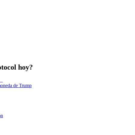
otocol hoy?
tomoneda de Trump
ón