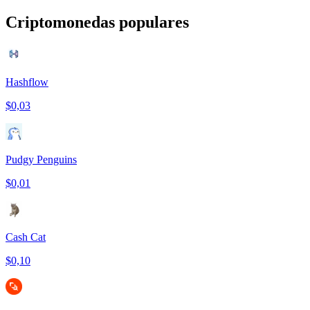
Criptomonedas populares
Hashflow
$0,03
Pudgy Penguins
$0,01
Cash Cat
$0,10