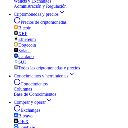
Wallets y Exchanges
Administración y Regulación
Criptomonedas y precios
Precios de criptomonedas
Bitcoin
XRP
Ethereum
Dogecoin
Solana
Cardano
SUI
Todas las criptomonedas y precios
Conocimientos y herramientas
Conocimientos
Columnas
Base de Conocimientos
Comprar y operar
Exchanges
Bitvavo
OKX
Coinbase