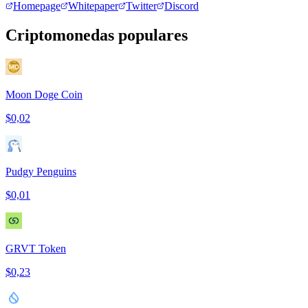
Homepage
Whitepaper
Twitter
Discord
Criptomonedas populares
Moon Doge Coin
$0,02
Pudgy Penguins
$0,01
GRVT Token
$0,23