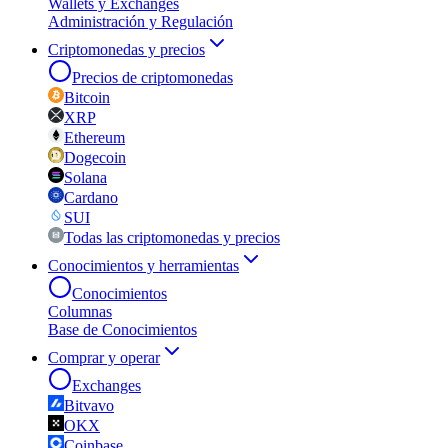
Wallets y Exchanges
Administración y Regulación
Criptomonedas y precios
Precios de criptomonedas
Bitcoin
XRP
Ethereum
Dogecoin
Solana
Cardano
SUI
Todas las criptomonedas y precios
Conocimientos y herramientas
Conocimientos
Columnas
Base de Conocimientos
Comprar y operar
Exchanges
Bitvavo
OKX
Coinbase