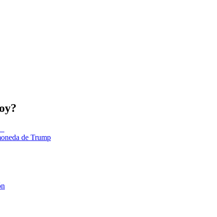
hoy?
tomoneda de Trump
ón