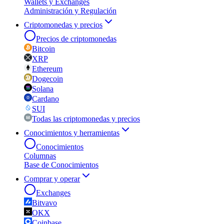
Wallets y Exchanges
Administración y Regulación
Criptomonedas y precios
Precios de criptomonedas
Bitcoin
XRP
Ethereum
Dogecoin
Solana
Cardano
SUI
Todas las criptomonedas y precios
Conocimientos y herramientas
Conocimientos
Columnas
Base de Conocimientos
Comprar y operar
Exchanges
Bitvavo
OKX
Coinbase