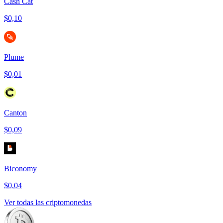
Cash Cat
$0,10
Plume
$0,01
Canton
$0,09
Biconomy
$0,04
Ver todas las criptomonedas