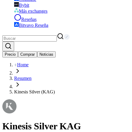
Bybit
Más exchanges
Reseñas
Bitvavo Reseña
Precio
Comprar
Noticias
Home
Resumen
Kinesis Silver (KAG)
Kinesis Silver
KAG