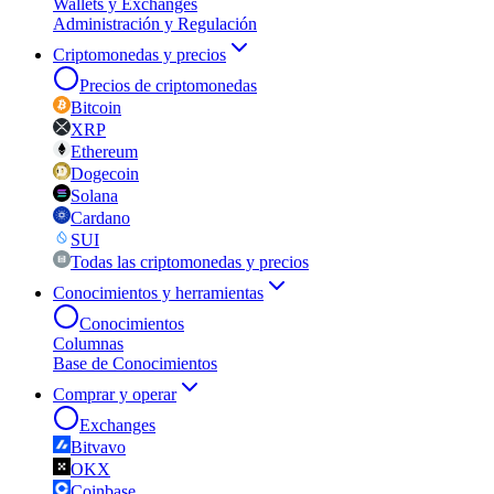
Wallets y Exchanges
Administración y Regulación
Criptomonedas y precios
Precios de criptomonedas
Bitcoin
XRP
Ethereum
Dogecoin
Solana
Cardano
SUI
Todas las criptomonedas y precios
Conocimientos y herramientas
Conocimientos
Columnas
Base de Conocimientos
Comprar y operar
Exchanges
Bitvavo
OKX
Coinbase