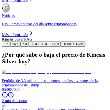
Más información
Noticias
Las últimas noticias del día sobre criptomonedas
Más información
Kinesis Silver
KAG
1 h
24 h
7 d
30 d
90 d
365 d
Desde el inicio
¿Por qué sube o baja el precio de Kinesis
Silver hoy?
Pérdidas de 3.3 mil millones de euros para los inversores de la
criptomoneda de Trump
05/08/2026
2 min de lectura
Cardano se dispara un 10% tras conocerse una importante