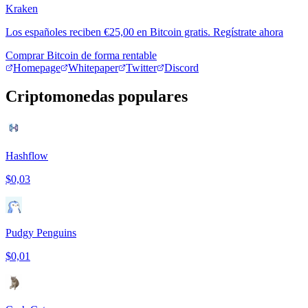
Kraken
Los españoles reciben €25,00 en Bitcoin gratis. Regístrate ahora
Comprar Bitcoin de forma rentable
Homepage
Whitepaper
Twitter
Discord
Criptomonedas populares
Hashflow
$0,03
Pudgy Penguins
$0,01