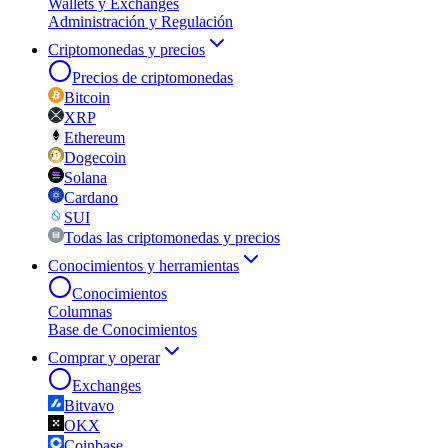
Wallets y Exchanges
Administración y Regulación
Criptomonedas y precios
Precios de criptomonedas
Bitcoin
XRP
Ethereum
Dogecoin
Solana
Cardano
SUI
Todas las criptomonedas y precios
Conocimientos y herramientas
Conocimientos
Columnas
Base de Conocimientos
Comprar y operar
Exchanges
Bitvavo
OKX
Coinbase