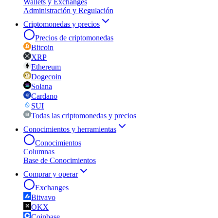
Wallets y Exchanges
Administración y Regulación
Criptomonedas y precios
Precios de criptomonedas
Bitcoin
XRP
Ethereum
Dogecoin
Solana
Cardano
SUI
Todas las criptomonedas y precios
Conocimientos y herramientas
Conocimientos
Columnas
Base de Conocimientos
Comprar y operar
Exchanges
Bitvavo
OKX
Coinbase