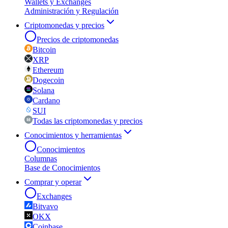
Wallets y Exchanges
Administración y Regulación
Criptomonedas y precios
Precios de criptomonedas
Bitcoin
XRP
Ethereum
Dogecoin
Solana
Cardano
SUI
Todas las criptomonedas y precios
Conocimientos y herramientas
Conocimientos
Columnas
Base de Conocimientos
Comprar y operar
Exchanges
Bitvavo
OKX
Coinbase