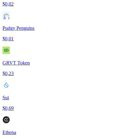
$0,02
Pudgy Penguins
$0,01
GRVT Token
$0,23
Sui
$0,69
Ethena