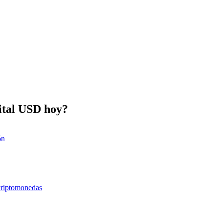
gital USD hoy?
ón
 criptomonedas