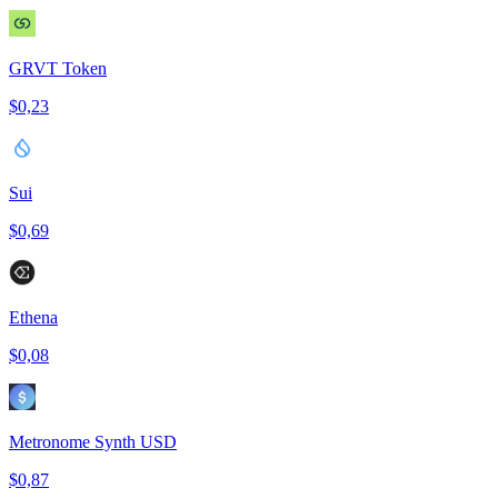
GRVT Token
$0,23
Sui
$0,69
Ethena
$0,08
Metronome Synth USD
$0,87