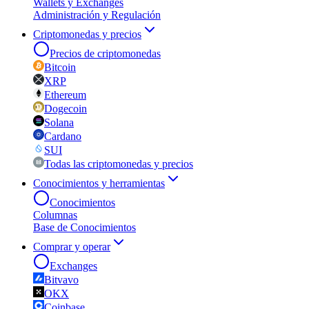
Wallets y Exchanges
Administración y Regulación
Criptomonedas y precios
Precios de criptomonedas
Bitcoin
XRP
Ethereum
Dogecoin
Solana
Cardano
SUI
Todas las criptomonedas y precios
Conocimientos y herramientas
Conocimientos
Columnas
Base de Conocimientos
Comprar y operar
Exchanges
Bitvavo
OKX
Coinbase