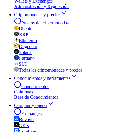
Wallets y Exchanges
Administración y Regulación
Criptomonedas y precios
Precios de criptomonedas
Bitcoin
XRP
Ethereum
Dogecoin
Solana
Cardano
SUI
Todas las criptomonedas y precios
Conocimientos y herramientas
Conocimientos
Columnas
Base de Conocimientos
Comprar y operar
Exchanges
Bitvavo
OKX
Coinbase