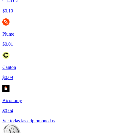
Cash Cat
$0,10
Plume
$0,01
Canton
$0,09
Biconomy
$0,04
Ver todas las criptomonedas