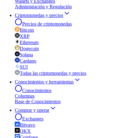
Wallets y Exchanges
Administración y Regulación
Criptomonedas y precios
Precios de criptomonedas
Bitcoin
XRP
Ethereum
Dogecoin
Solana
Cardano
SUI
Todas las criptomonedas y precios
Conocimientos y herramientas
Conocimientos
Columnas
Base de Conocimientos
Comprar y operar
Exchanges
Bitvavo
OKX
Coinbase