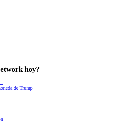
Network hoy?
tomoneda de Trump
ón