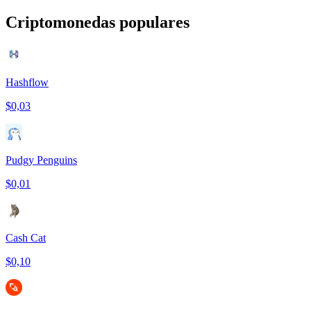
Criptomonedas populares
Hashflow
$0,03
Pudgy Penguins
$0,01
Cash Cat
$0,10