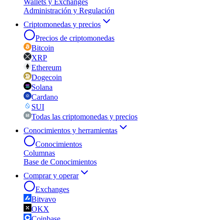
Wallets y Exchanges
Administración y Regulación
Criptomonedas y precios
Precios de criptomonedas
Bitcoin
XRP
Ethereum
Dogecoin
Solana
Cardano
SUI
Todas las criptomonedas y precios
Conocimientos y herramientas
Conocimientos
Columnas
Base de Conocimientos
Comprar y operar
Exchanges
Bitvavo
OKX
Coinbase