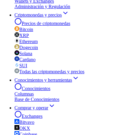
Wallets y Exchanges
Administración y Regulación
Criptomonedas y precios
Precios de criptomonedas
Bitcoin
XRP
Ethereum
Dogecoin
Solana
Cardano
SUI
Todas las criptomonedas y precios
Conocimientos y herramientas
Conocimientos
Columnas
Base de Conocimientos
Comprar y operar
Exchanges
Bitvavo
OKX
Coinbase