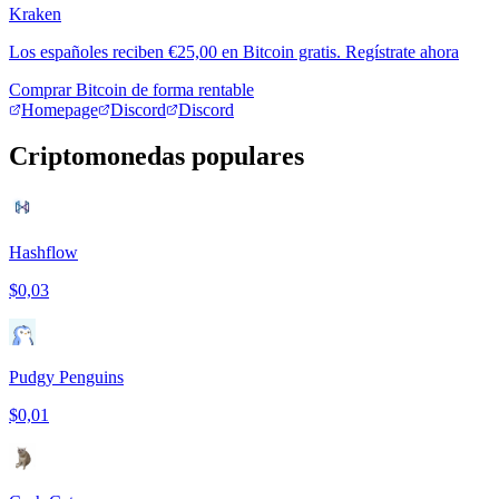
Kraken
Los españoles reciben €25,00 en Bitcoin gratis. Regístrate ahora
Comprar Bitcoin de forma rentable
Homepage
Discord
Discord
Criptomonedas populares
Hashflow
$0,03
Pudgy Penguins
$0,01