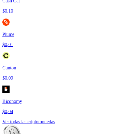
Cash Cat
$0,10
Plume
$0,01
Canton
$0,09
Biconomy
$0,04
Ver todas las criptomonedas