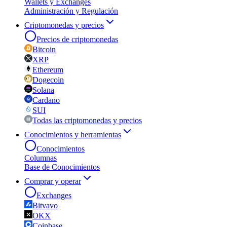
Wallets y Exchanges
Administración y Regulación
Criptomonedas y precios
Precios de criptomonedas
Bitcoin
XRP
Ethereum
Dogecoin
Solana
Cardano
SUI
Todas las criptomonedas y precios
Conocimientos y herramientas
Conocimientos
Columnas
Base de Conocimientos
Comprar y operar
Exchanges
Bitvavo
OKX
Coinbase