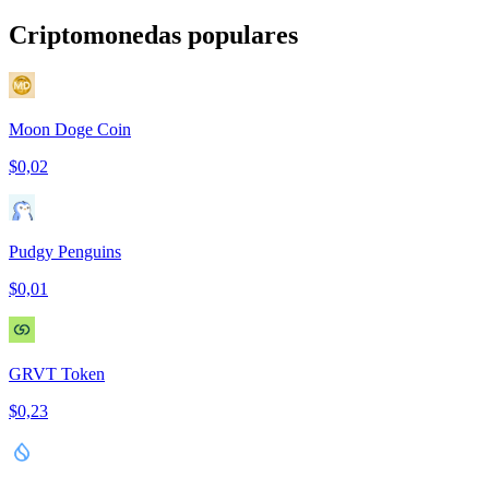
Criptomonedas populares
Moon Doge Coin
$0,02
Pudgy Penguins
$0,01
GRVT Token
$0,23