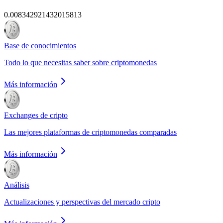
0.008342921432015813
Base de conocimientos
Todo lo que necesitas saber sobre criptomonedas
Más información
Exchanges de cripto
Las mejores plataformas de criptomonedas comparadas
Más información
Análisis
Actualizaciones y perspectivas del mercado cripto