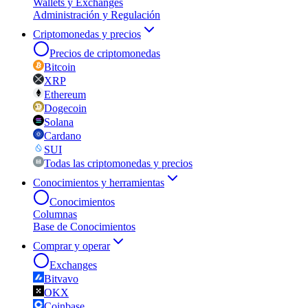
Wallets y Exchanges
Administración y Regulación
Criptomonedas y precios
Precios de criptomonedas
Bitcoin
XRP
Ethereum
Dogecoin
Solana
Cardano
SUI
Todas las criptomonedas y precios
Conocimientos y herramientas
Conocimientos
Columnas
Base de Conocimientos
Comprar y operar
Exchanges
Bitvavo
OKX
Coinbase