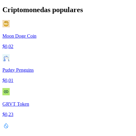
Criptomonedas populares
Moon Doge Coin
$0,02
Pudgy Penguins
$0,01
GRVT Token
$0,23