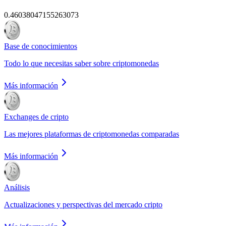
0.46038047155263073
Base de conocimientos
Todo lo que necesitas saber sobre criptomonedas
Más información
Exchanges de cripto
Las mejores plataformas de criptomonedas comparadas
Más información
Análisis
Actualizaciones y perspectivas del mercado cripto