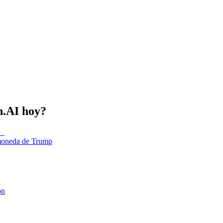
n.AI hoy?
tomoneda de Trump
ón