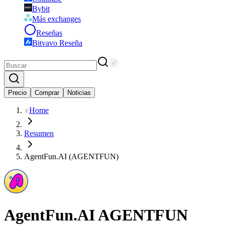
Bybit
Más exchanges
Reseñas
Bitvavo Reseña
Precio
Comprar
Noticias
Home
Resumen
AgentFun.AI (AGENTFUN)
AgentFun.AI
AGENTFUN