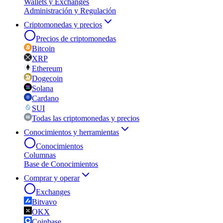
Wallets y Exchanges
Administración y Regulación
Criptomonedas y precios
Precios de criptomonedas
Bitcoin
XRP
Ethereum
Dogecoin
Solana
Cardano
SUI
Todas las criptomonedas y precios
Conocimientos y herramientas
Conocimientos
Columnas
Base de Conocimientos
Comprar y operar
Exchanges
Bitvavo
OKX
Coinbase