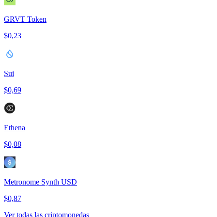
GRVT Token
$0,23
Sui
$0,69
Ethena
$0,08
Metronome Synth USD
$0,87
Ver todas las criptomonedas