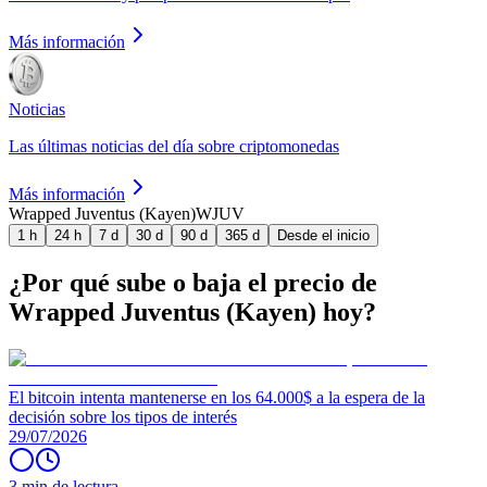
Más información
Noticias
Las últimas noticias del día sobre criptomonedas
Más información
Wrapped Juventus (Kayen)
WJUV
1 h
24 h
7 d
30 d
90 d
365 d
Desde el inicio
¿Por qué sube o baja el precio de
Wrapped Juventus (Kayen) hoy?
El bitcoin intenta mantenerse en los 64.000$ a la espera de la
decisión sobre los tipos de interés
29/07/2026
3 min de lectura