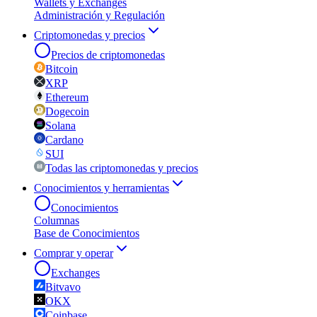
Wallets y Exchanges
Administración y Regulación
Criptomonedas y precios
Precios de criptomonedas
Bitcoin
XRP
Ethereum
Dogecoin
Solana
Cardano
SUI
Todas las criptomonedas y precios
Conocimientos y herramientas
Conocimientos
Columnas
Base de Conocimientos
Comprar y operar
Exchanges
Bitvavo
OKX
Coinbase