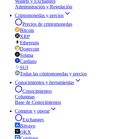
Wallets y Exchanges
Administración y Regulación
Criptomonedas y precios
Precios de criptomonedas
Bitcoin
XRP
Ethereum
Dogecoin
Solana
Cardano
SUI
Todas las criptomonedas y precios
Conocimientos y herramientas
Conocimientos
Columnas
Base de Conocimientos
Comprar y operar
Exchanges
Bitvavo
OKX
Coinbase