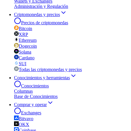
Wallets y Exchanges
Administración y Regulación
Criptomonedas y precios
Precios de criptomonedas
Bitcoin
XRP
Ethereum
Dogecoin
Solana
Cardano
SUI
Todas las criptomonedas y precios
Conocimientos y herramientas
Conocimientos
Columnas
Base de Conocimientos
Comprar y operar
Exchanges
Bitvavo
OKX
Coinbase