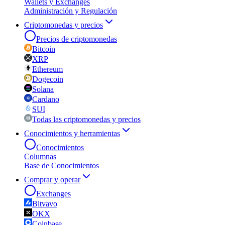
Wallets y Exchanges
Administración y Regulación
Criptomonedas y precios
Precios de criptomonedas
Bitcoin
XRP
Ethereum
Dogecoin
Solana
Cardano
SUI
Todas las criptomonedas y precios
Conocimientos y herramientas
Conocimientos
Columnas
Base de Conocimientos
Comprar y operar
Exchanges
Bitvavo
OKX
Coinbase