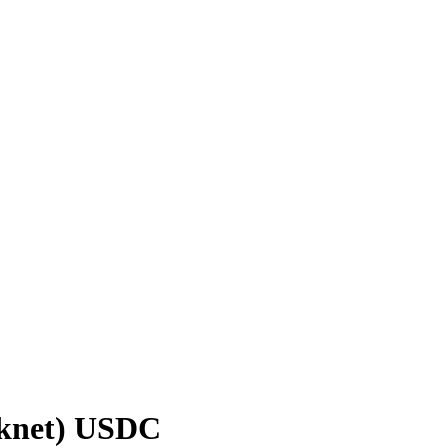
knet)
USDC