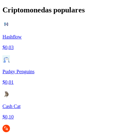
Criptomonedas populares
Hashflow
$0,03
Pudgy Penguins
$0,01
Cash Cat
$0,10