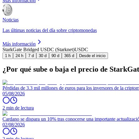
Más información
Noticias
Las últimas noticias del día sobre criptomonedas
Más información
StarkGate Bridged USDC (Starknet)
USDC
1 h
24 h
7 d
30 d
90 d
365 d
Desde el inicio
¿Por qué sube o baja el precio de StarkG
Pérdidas de 3.3 mil millones de euros para los inversores de la crip
05/08/2026
2 min de lectura
Cardano se dispara un 10% tras conocerse una importante actualizaci
02/08/2026
2 min de lectura