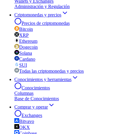
Wallets y Exchanges
Administración y Regulación
Criptomonedas y precios
Precios de criptomonedas
Bitcoin
XRP
Ethereum
Dogecoin
Solana
Cardano
SUI
Todas las criptomonedas y precios
Conocimientos y herramientas
Conocimientos
Columnas
Base de Conocimientos
Comprar y operar
Exchanges
Bitvavo
OKX
Coinbase