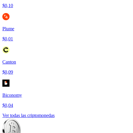
$0,10
Plume
$0,01
Canton
$0,09
Biconomy
$0,04
Ver todas las criptomonedas