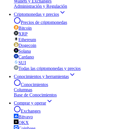
Wallets y Exchanges
Administración y Regulación
Criptomonedas y precios
Precios de criptomonedas
Bitcoin
XRP
Ethereum
Dogecoin
Solana
Cardano
SUI
Todas las criptomonedas y precios
Conocimientos y herramientas
Conocimientos
Columnas
Base de Conocimientos
Comprar y operar
Exchanges
Bitvavo
OKX
Coinbase