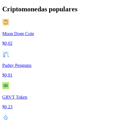
Criptomonedas populares
Moon Doge Coin
$0,02
Pudgy Penguins
$0,01
GRVT Token
$0,23