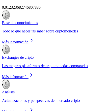
0.012323682746807835
Base de conocimientos
Todo lo que necesitas saber sobre criptomonedas
Más información
Exchanges de cripto
Las mejores plataformas de criptomonedas comparadas
Más información
Análisis
Actualizaciones y perspectivas del mercado cripto