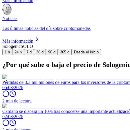
Más información
Noticias
Las últimas noticias del día sobre criptomonedas
Más información
Sologenic
SOLO
1 h
24 h
7 d
30 d
90 d
365 d
Desde el inicio
¿Por qué sube o baja el precio de Sologeni
Pérdidas de 3.3 mil millones de euros para los inversores de la crip
05/08/2026
2 min de lectura
Cardano se dispara un 10% tras conocerse una importante actualizaci
02/08/2026
2 min de lectura