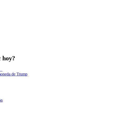
c hoy?
tomoneda de Trump
ón