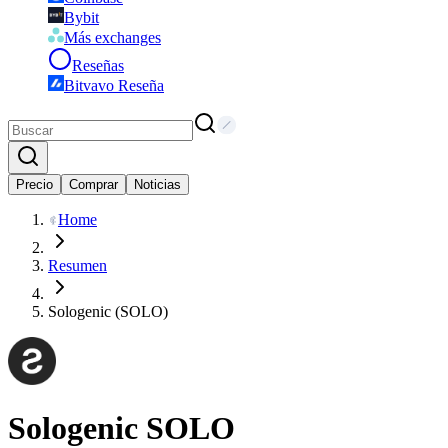
Bybit
Más exchanges
Reseñas
Bitvavo Reseña
Precio
Comprar
Noticias
Home
Resumen
Sologenic (SOLO)
Sologenic
SOLO