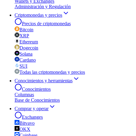
Wallets y Exchanges
Administración y Regulación
Criptomonedas y precios
Precios de criptomonedas
Bitcoin
XRP
Ethereum
Dogecoin
Solana
Cardano
SUI
Todas las criptomonedas y precios
Conocimientos y herramientas
Conocimientos
Columnas
Base de Conocimientos
Comprar y operar
Exchanges
Bitvavo
OKX
Coinbase