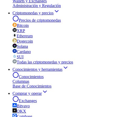
Wallets y Exchanges
Administración y Regulación
Criptomonedas y precios
Precios de criptomonedas
Bitcoin
XRP
Ethereum
Dogecoin
Solana
Cardano
SUI
Todas las criptomonedas y precios
Conocimientos y herramientas
Conocimientos
Columnas
Base de Conocimientos
Comprar y operar
Exchanges
Bitvavo
OKX
Coinbase