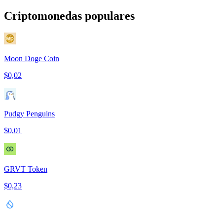
Criptomonedas populares
Moon Doge Coin
$0,02
Pudgy Penguins
$0,01
GRVT Token
$0,23