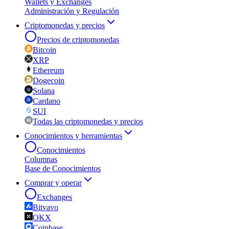
Wallets y Exchanges
Administración y Regulación
Criptomonedas y precios
Precios de criptomonedas
Bitcoin
XRP
Ethereum
Dogecoin
Solana
Cardano
SUI
Todas las criptomonedas y precios
Conocimientos y herramientas
Conocimientos
Columnas
Base de Conocimientos
Comprar y operar
Exchanges
Bitvavo
OKX
Coinbase