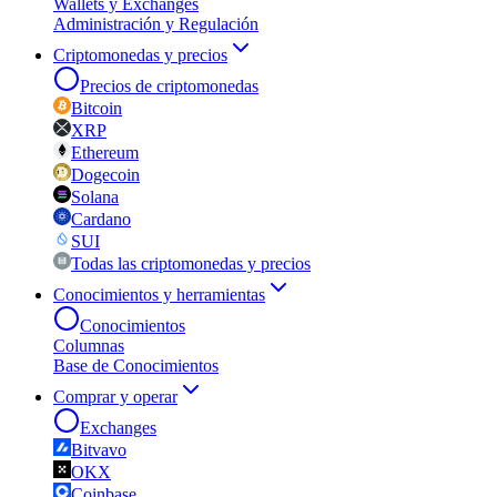
Wallets y Exchanges
Administración y Regulación
Criptomonedas y precios
Precios de criptomonedas
Bitcoin
XRP
Ethereum
Dogecoin
Solana
Cardano
SUI
Todas las criptomonedas y precios
Conocimientos y herramientas
Conocimientos
Columnas
Base de Conocimientos
Comprar y operar
Exchanges
Bitvavo
OKX
Coinbase