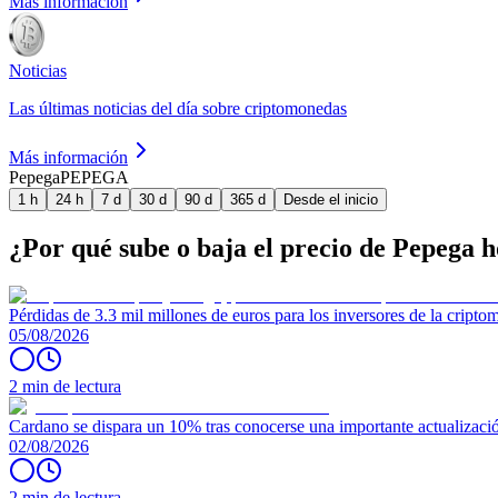
Más información
Noticias
Las últimas noticias del día sobre criptomonedas
Más información
Pepega
PEPEGA
1 h
24 h
7 d
30 d
90 d
365 d
Desde el inicio
¿Por qué sube o baja el precio de Pepega 
Pérdidas de 3.3 mil millones de euros para los inversores de la crip
05/08/2026
2 min de lectura
Cardano se dispara un 10% tras conocerse una importante actualizaci
02/08/2026
2 min de lectura