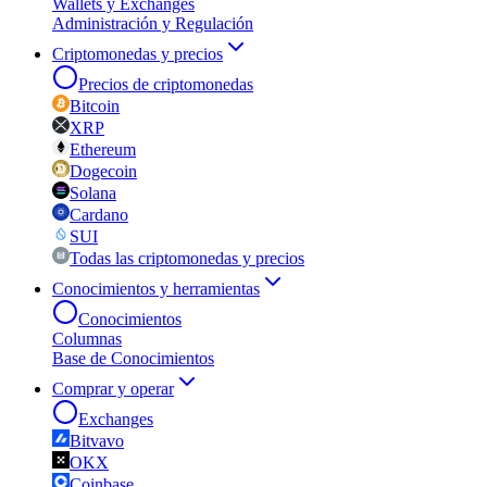
Wallets y Exchanges
Administración y Regulación
Criptomonedas y precios
Precios de criptomonedas
Bitcoin
XRP
Ethereum
Dogecoin
Solana
Cardano
SUI
Todas las criptomonedas y precios
Conocimientos y herramientas
Conocimientos
Columnas
Base de Conocimientos
Comprar y operar
Exchanges
Bitvavo
OKX
Coinbase