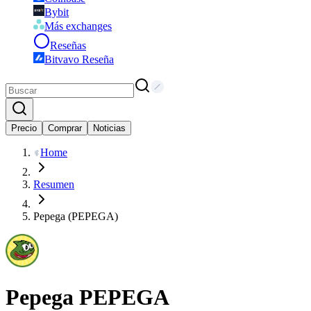
Bybit
Más exchanges
Reseñas
Bitvavo Reseña
Precio
Comprar
Noticias
Home
Resumen
Pepega (PEPEGA)
Pepega
PEPEGA