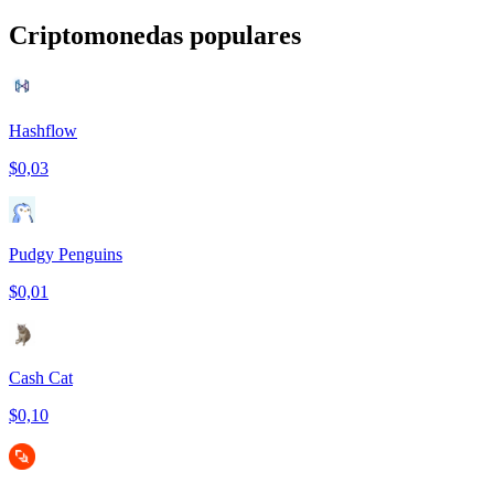
Criptomonedas populares
Hashflow
$0,03
Pudgy Penguins
$0,01
Cash Cat
$0,10