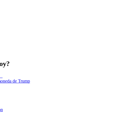
hoy?
tomoneda de Trump
ón