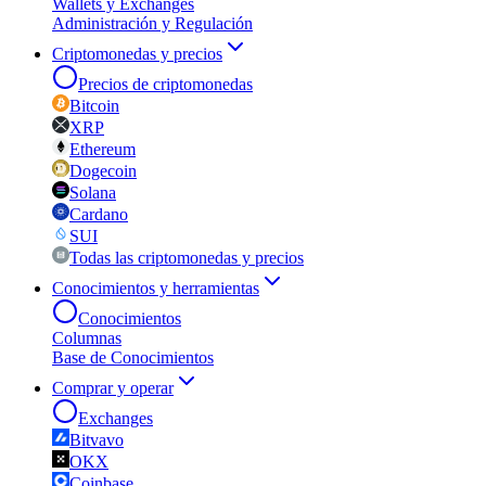
Wallets y Exchanges
Administración y Regulación
Criptomonedas y precios
Precios de criptomonedas
Bitcoin
XRP
Ethereum
Dogecoin
Solana
Cardano
SUI
Todas las criptomonedas y precios
Conocimientos y herramientas
Conocimientos
Columnas
Base de Conocimientos
Comprar y operar
Exchanges
Bitvavo
OKX
Coinbase